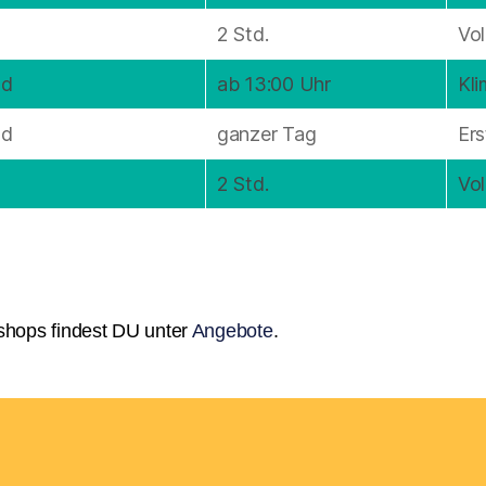
2 Std.
Vo
nd
ab 13:00 Uhr
Kli
nd
ganzer Tag
Er
2 Std.
Vo
shops findest DU unter
Angebote
.