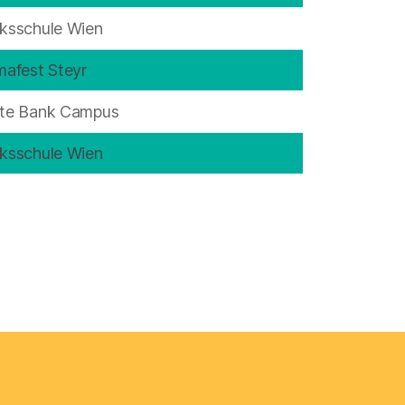
lksschule Wien
mafest Steyr
ste Bank Campus
lksschule Wien