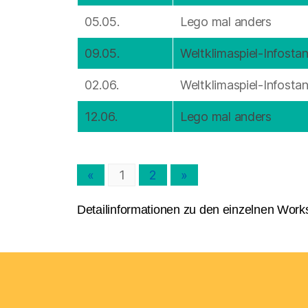
05.05.
Lego mal anders
09.05.
Weltklimaspiel-Infosta
02.06.
Weltklimaspiel-Infosta
12.06.
Lego mal anders
«
1
2
»
Detailinformationen zu den einzelnen Work